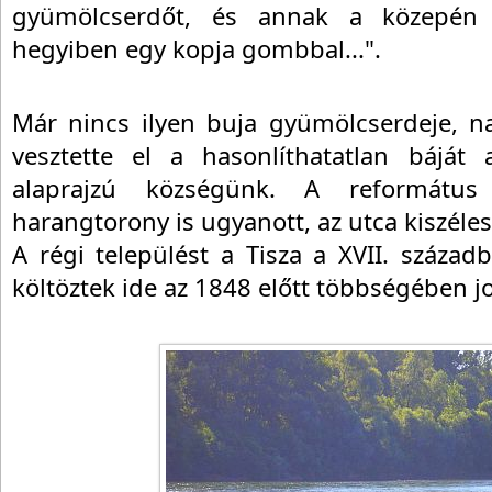
gyümölcserdőt, és annak a közepén 
hegyiben egy kopja gombbal...".
Már nincs ilyen buja gyümölcserdeje, n
vesztette el a hasonlíthatatlan báját
alaprajzú községünk. A reformát
harangtorony is ugyanott, az utca kiszéle
A régi települést a Tisza a XVII. századb
költöztek ide az 1848 előtt többségében j