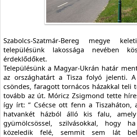
Szabolcs-Szatmár-Bereg megye kelet
településünk lakossága nevében kös
érdeklődőket.
Településünk a Magyar-Ukrán határ menté
az országhatárt a Tisza folyó jelenti. 
csöndes, faragott tornácos házakkal teli 
tovább az út. Móricz Zsigmond tette hír
így írt: “ Csécse ott fenn a Tiszaháton, 
hatvankét házból álló kis falu, ame
gyümölcsössel, szilvásokkal, hogy h
közeledik felé, semmit sem lát bel