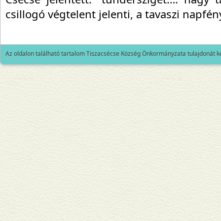
csillogó végtelent jelenti, a tavaszi napfén
Az oldalon található tartalom Tiszacsécse Község Önkormányzata tulajdonát k