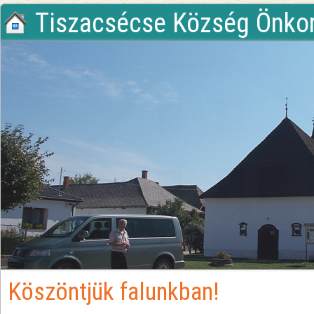
Tiszacsécse Község Önko
Köszöntjük falunkban!