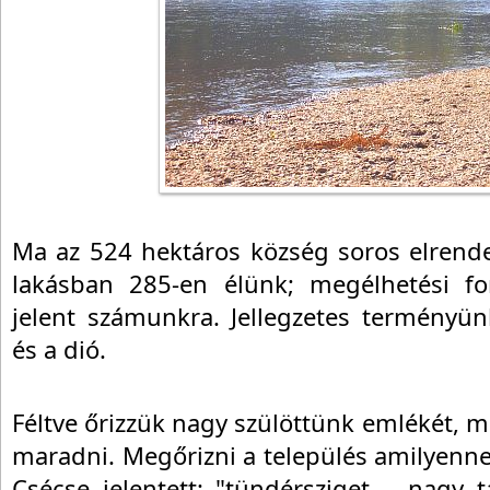
Ma az 524 hektáros község soros elrende
lakásban 285-en élünk; megélhetési f
jelent számunkra. Jellegzetes terményü
és a dió.
Féltve őrizzük nagy szülöttünk emlékét, m
maradni. Megőrizni a település amilyenne
Csécse jelentett: "tündérsziget…. nagy 