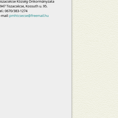
iszacsécse Község Önkormányzata
947 Tiszacsécse, Kossuth u. 95.
el.: 0670/383-1274
-mail:
pmhtcsecse@freemail.hu