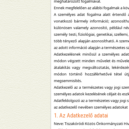
meghatározott fogalmával.
Ennek megfelelően az alábbi fogalmak a köv
A személyes adat fogalma alatt értendő a
vonatkozó bármely információ; azonosíth
különösen valamely azonosító, például né
személy testi, fiziológiai, genetikai, szell
több tényező alapján azonosítható. A szem
az adott információ alapján a természetes 
Adatkezelésnek minősül a személyes ada
módon végzett minden művelet és műveletek 
átalakítás vagy megváltoztatás, lekérdezés
módon történő hozzáférhetővé tétel útjá
megsemmisítés.
Adatkezelő az a természetes vagy jogi sze
személyes adatok kezelésének céljait és es
Adatfeldolgozó az a természetes vagy jogi 
az adatkezelő nevében személyes adatokat 
1. Az Adatkezelő adatai
Neve: Tiszakóródi Közös Önkormányzati Hiv