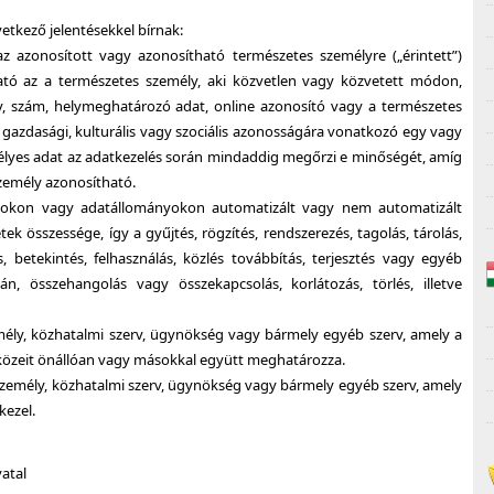
etkező jelentésekkel bírnak:
z azonosított vagy azonosítható természetes személyre („érintett”)
ató az a természetes személy, aki közvetlen vagy közvetett módon,
v, szám, helymeghatározó adat, online azonosító vagy a természetes
emi, gazdasági, kulturális vagy szociális azonosságára vonatkozó egy vagy
élyes adat az adatkezelés során mindaddig megőrzi e minőségét, amíg
személy azonosítható.
tokon vagy adatállományokon automatizált vagy nem automatizált
összessége, így a gyűjtés, rögzítés, rendszerezés, tagolás, tárolás,
, betekintés, felhasználás, közlés továbbítás, terjesztés vagy egyéb
n, összehangolás vagy összekapcsolás, korlátozás, törlés, illetve
mély, közhatalmi szerv, ügynökség vagy bármely egyéb szerv, amely a
zközeit önállóan vagy másokkal együtt meghatározza.
személy, közhatalmi szerv, ügynökség vagy bármely egyéb szerv, amely
kezel.
atal