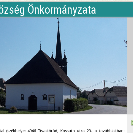
özség Önkormányzata
al (székhelye: 4946 Tiszakóród, Kossuth utca 23., a továbbiakban: