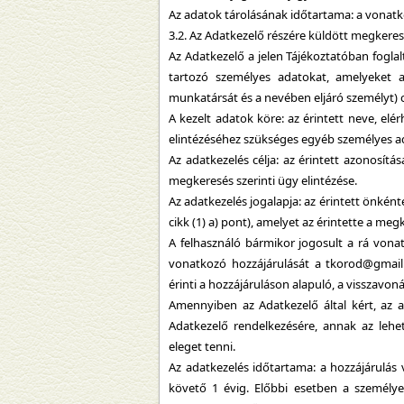
Az adatok tárolásának időtartama: a vonat
3.2. Az Adatkezelő részére küldött megkere
Az Adatkezelő a jelen Tájékoztatóban fogla
tartozó személyes adatokat, amelyeket a
munkatársát és a nevében eljáró személyt)
A kezelt adatok köre: az érintett neve, elé
elintézéséhez szükséges egyéb személyes a
Az adatkezelés célja: az érintett azonosítása
megkeresés szerinti ügy elintézése.
Az adatkezelés jogalapja: az érintett önkén
cikk (1) a) pont), amelyet az érintette a me
A felhasználó bármikor jogosult a rá von
vonatkozó hozzájárulását a tkorod@gmail.
érinti a hozzájáruláson alapuló, a visszavon
Amennyiben az Adatkezelő által kért, az a
Adatkezelő rendelkezésére, annak az le
eleget tenni.
Az adatkezelés időtartama: a hozzájárulás
követő 1 évig. Előbbi esetben a személyes