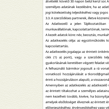
átvételét követő 30 napon belül kerül sor. A
személyes adatának kezelésére, ha az adat
jogi kötelezettség teljesítéséhez vagy jogo
3.3. A szerződéses partnerek, illetve közre
Az Adatkezelő a jelen Tájékoztatóban f
munkavállalóinak, kapcsolattartóinak, term
A kezelt adatok köre: név, beosztás, munkahe
Az adatkezelés célja: az együttműködés kia
kapcsolattartás.
Az adatkezelés jogalapja: az érintett önkén
cikk (1) a) pont), vagy a szerződés tel
gyakorlásának keretében végzett feladat végr
A felhasználó bármikor jogosult a rá von
vonatkozó hozzájárulását a tkorod@gmail.
érinti a hozzájáruláson alapuló, a visszavon
Amennyiben az adatkezelés az adatkezelő 
az érintett tiltakozhat a személyes adatai
nem kezelheti tovább, kivéve, ha bizonyítj
amelyek elsőbbséget élveznek az érintett é
előterjesztéséhez, érvényesítéséhez vagy 