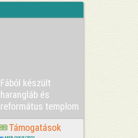
Fából készült
harangláb és
református templom
Támogatások
MFP-OJKJF/2021