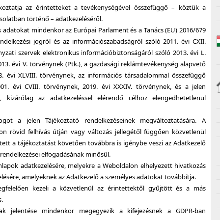
ékoztatja az érintetteket a tevékenységével összefüggő – köztük a
solatban történő – adatkezeléséről.
 adatokat mindenkor az Európai Parlament és a Tanács (EU) 2016/679
delkezési jogról és az információszabadságról szóló 2011. évi CXII.
nyzati szervek elektronikus információbiztonságáról szóló 2013. évi L.
013. évi V. törvénynek (Ptk.), a gazdasági reklámtevékenység alapvető
008. évi XLVIII. törvénynek, az információs társadalommal összefüggő
01. évi CVIII. törvénynek, 2019. évi XXXIV. törvénynek, és a jelen
, kizárólag az adatkezeléssel elérendő célhoz elengedhetetlenül
got a jelen Tájékoztató rendelkezéseinek megváltoztatására. A
 rövid felhívás útján vagy változás jellegétől függően közvetlenül
ntett a tájékoztatást követően továbbra is igénybe veszi az Adatkezelő
t rendelkezései elfogadásának minősül.
onlapok adatkezelésére, melyekre a Weboldalon elhelyezett hivatkozás
elésére, amelyeknek az Adatkezelő a személyes adatokat továbbítja.
gfelelően kezeli a közvetlenül az érintettektől gyűjtött és a más
.
mak jelentése mindenkor megegyezik a kifejezésnek a GDPR-ban