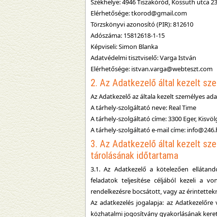
Székhelye: 4946 Tiszakóród, Kossuth utca 23
Elérhetősége: tkorod@gmail.com
Törzskönyvi azonosító (PIR): 812610
Adószáma: 15812618-1-15
Képviseli: Simon Blanka
Adatvédelmi tisztviselő: Varga István
Elérhetősége: istvan.varga@webteszt.com
2. Az Adatkezelő által kezelt sz
Az Adatkezelő az általa kezelt személyes adat
A tárhely-szolgáltató neve: Real Time
A tárhely-szolgáltató címe: 3300 Eger, Kisvölg
A tárhely-szolgáltató e-mail címe: info@246
3. Az Adatkezelő által kezelt sze
tárolásának időtartama
3.1. Az Adatkezelő a kötelezően ellátand
feladatok teljesítése céljából kezeli a vo
rendelkezésre bocsátott, vagy az érintette
Az adatkezelés jogalapja: az Adatkezelőre 
közhatalmi jogosítvány gyakorlásának keretéb