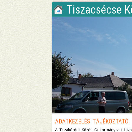
Tiszacsécse K
ADATKEZELÉSI TÁJÉKOZTATÓ
A Tiszakóródi Közös Önkormányzati Hivat