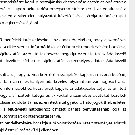
semmisítésre kerül. A hozzájárulás visszavonása esetén az önéletrajz a
övető 30 napon belül törlésre/megsemmisítésre kerül. Az Adatkezelő a
 esetén a sikertelen pályázatot követő 1 évig tárolja az önéletrajzot
os megkeresés céljából.
elő megfelelő intézkedéseket hoz annak érdekében, hogy a személyes
14 cikke szerinti információkat az érintettek rendelkezésére bocsássa,
 tájékoztatást az érintettek részére megadja. Az érintettek az Adatkezelő
tt levélben kérhetnek tájékoztatást a személyes adataik Adatkezelő
osult arra, hogy az Adatkezelőtől visszajelzést kapjon arra vonatkozóan,
tban van-e, és ha ilyen adatkezelés folyamatban van, jogosult arra,
információkhoz hozzáférést kapjon: az adatkezelés céljai; az érintett
vagy a címzettek kategórái, akikekkel a személyes adatokat közölték
olásának időtartama; az érintett által gyakorolható jogok (helyesbítés,
sa); a felügyeleti hatósághoz címzett panasz benyújtásának joga; az
automatizált döntéshozatal ténye.
tett rendelkezésére bocsátja a rá vonatkozóan kezelt személyes adatok
jd ésszerű mértékű díj ellenében.