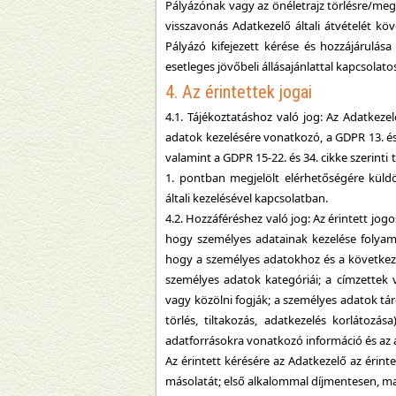
Pályázónak vagy az önéletrajz törlésre/meg
visszavonás Adatkezelő általi átvételét k
Pályázó kifejezett kérése és hozzájárulása
esetleges jövőbeli állásajánlattal kapcsolat
4. Az érintettek jogai
4.1. Tájékoztatáshoz való jog: Az Adatkez
adatok kezelésére vonatkozó, a GDPR 13. és 
valamint a GDPR 15-22. és 34. cikke szerinti
1. pontban megjelölt elérhetőségére küldö
általi kezelésével kapcsolatban.
4.2. Hozzáféréshez való jog: Az érintett jog
hogy személyes adatainak kezelése folyama
hogy a személyes adatokhoz és a következő 
személyes adatok kategóriái; a címzettek 
vagy közölni fogják; a személyes adatok tár
törlés, tiltakozás, adatkezelés korlátozá
adatforrásokra vonatkozó információ és az 
Az érintett kérésére az Adatkezelő az érin
másolatát; első alkalommal díjmentesen, ma