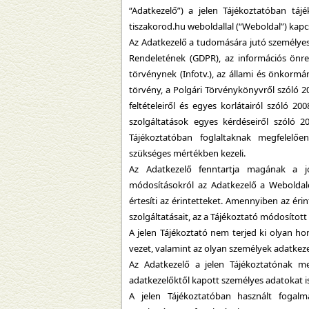
“Adatkezelő”) a jelen Tájékoztatóban táj
tiszakorod.hu weboldallal (“Weboldal”) kapc
Az Adatkezelő a tudomására jutó személyes
Rendeletének (GDPR), az információs önren
törvénynek (Infotv.), az állami és önkormá
törvény, a Polgári Törvénykönyvről szóló 2
feltételeiről és egyes korlátairól szóló 2
szolgáltatások egyes kérdéseiről szóló 20
Tájékoztatóban foglaltaknak megfelelően
szükséges mértékben kezeli.
Az Adatkezelő fenntartja magának a jo
módosításokról az Adatkezelő a Weboldalon
értesíti az érintetteket. Amennyiben az éri
szolgáltatásait, az a Tájékoztató módosítot
A jelen Tájékoztató nem terjed ki olyan h
vezet, valamint az olyan személyek adatkez
Az Adatkezelő a jelen Tájékoztatónak me
adatkezelőktől kapott személyes adatokat is
A jelen Tájékoztatóban használt fogal