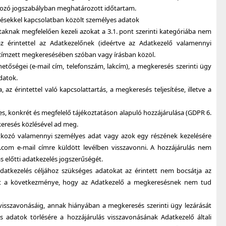
kozó jogszabályban meghatározott időtartam.
sésekkel kapcsolatban közölt személyes adatok
ltaknak megfelelően kezeli azokat a 3.1. pont szerinti kategóriába nem
z érintettel az Adatkezelőnek (ideértve az Adatkezelő valamennyi
 címzett megkeresésében szóban vagy írásban közöl.
rhetőségei (e-mail cím, telefonszám, lakcím), a megkeresés szerinti ügy
datok.
, az érintettel való kapcsolattartás, a megkeresés teljesítése, illetve a
tes, konkrét és megfelelő tájékoztatáson alapuló hozzájárulása (GDPR 6.
gkeresés közlésével ad meg.
atkozó valamennyi személyes adat vagy azok egy részének kezelésére
com e-mail címre küldött levélben visszavonni. A hozzájárulás nem
ás előtti adatkezelés jogszerűségét.
datkezelés céljához szükséges adatokat az érintett nem bocsátja az
het a következménye, hogy az Adatkezelő a megkeresésnek nem tud
 visszavonásáig, annak hiányában a megkeresés szerinti ügy lezárását
 adatok törlésére a hozzájárulás visszavonásának Adatkezelő általi