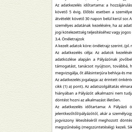
Az adatkezelés időtartama: a hozzájárul
követő 5 évig. Előbbi esetben a személyes
átvételét követő 30 napon belül kerül sor. A
személyes adatának kezelésére, ha az adat
jogi kötelezettség teljesítéséhez vagy jogo
3.4. Önéletrajzok
A kezelt adatok köre: önéletrajz szerint. (pl.
Az adatkezelés célja: Az adatok kezelésé
adatközlése alapján a Pályázónak jövőbel
támogatást, tanácsot nyújtson, továbbá, h
megvizsgálja, őt állásinterjúra behívja és m
Az adatkezelés jogalapja: az érintett önkén
cikk (1) a) pont). Az adatszolgáltatás elm
hiányában a Pályázót alkalmazni nem tudja
döntést hozni az alkalmazást illetően.
Az adatkezelés időtartama: A Pályázó ö
jelentkezőtől/pályázótól, akár a személyüg
jogviszony létesítéséről meghozott döntés
megszűnéséig (megszüntetéséig) kezeli. Sik