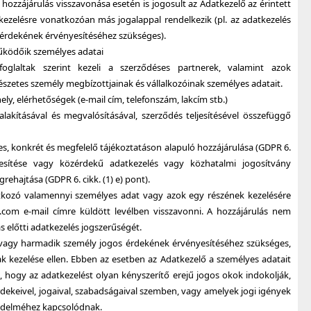
 hozzájárulás visszavonása esetén is jogosult az Adatkezelő az érintett
kezelésre vonatkozóan más jogalappal rendelkezik (pl. az adatkezelés
s érdekének érvényesítéséhez szükséges).
működőik személyes adatai
oglaltak szerint kezeli a szerződéses partnerek, valamint azok
észetes személy megbízottjainak és vállalkozóinak személyes adatait.
ly, elérhetőségek (e-mail cím, telefonszám, lakcím stb.)
lakításával és megvalósításával, szerződés teljesítésével összefüggő
tes, konkrét és megfelelő tájékoztatáson alapuló hozzájárulása (GDPR 6.
jesítése vagy közérdekű adatkezelés vagy közhatalmi jogosítvány
ehajtása (GDPR 6. cikk. (1) e) pont).
atkozó valamennyi személyes adat vagy azok egy részének kezelésére
com e-mail címre küldött levélben visszavonni. A hozzájárulás nem
ás előtti adatkezelés jogszerűségét.
vagy harmadik személy jogos érdekének érvényesítéséhez szükséges,
nak kezelése ellen. Ebben az esetben az Adatkezelő a személyes adatait
a, hogy az adatkezelést olyan kényszerítő erejű jogos okok indokolják,
rdekeivel, jogaival, szabadságaival szemben, vagy amelyek jogi igények
védelméhez kapcsolódnak.