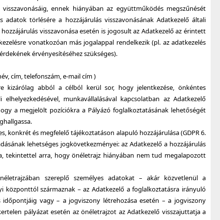
ás visszavonásáig, ennek hiányában az együttműködés megszűnését
 adatok törlésére a hozzájárulás visszavonásának Adatkezelő általi
 hozzájárulás visszavonása esetén is jogosult az Adatkezelő az érintett
kezelésre vonatkozóan más jogalappal rendelkezik (pl. az adatkezelés
s érdekének érvényesítéséhez szükséges).
 név, cím, telefonszám, e-mail cím )
re kizárólag abból a célból kerül sor, hogy jelentkezése, önkéntes
i elhelyezkedésével, munkavállalásával kapcsolatban az Adatkezelő
ogy a megjelölt pozíciókra a Pályázó foglalkoztatásának lehetőségét
eghallgassa.
tes, konkrét és megfelelő tájékoztatáson alapuló hozzájárulása (GDPR 6.
aradásának lehetséges jogkövetkezményei: az Adatkezelő a hozzájárulás
, tekintettel arra, hogy önéletrajz hiányában nem tud megalapozott
néletrajzában szereplő személyes adatokat – akár közvetlenül a
yi központtól származnak – az Adatkezelő a foglalkoztatásra irányuló
 időpontjáig vagy – a jogviszony létrehozása esetén – a jogviszony
ertelen pályázat esetén az önéletrajzot az Adatkezelő visszajuttatja a