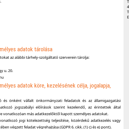
.
T
4
T
E
emélyes adatok tárolása
okat az alábbi tárhely-szolgáltató szerverein tárolja:
y u. 20.
.hu
mélyes adatok köre, kezelésének célja, jogalapja,
ó és önként vállalt önkormányzati feladatok és az államigazgatási
natkozó jogszabályi előírások szerint kezelendő, az érintettek által
kre vonatkozóan más adatkezelőktől kapott személyes adatokat.
vonatkozó jogi kötelezettség teljesítése, közérdekű adatkezelés vagy
en végzett feladat végrehajtása (GDPR 6. cikk. (1) c) és e) pont).